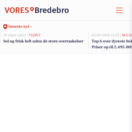
VORES
Bredebro
Seneste nyt ›
19 timer siden |
VEJRET
05-08-2026 13:01 |
BOLI
Sol og frisk luft uden de store overraskelser
Top 6 over dyreste boli
Priser op til 2.495.00