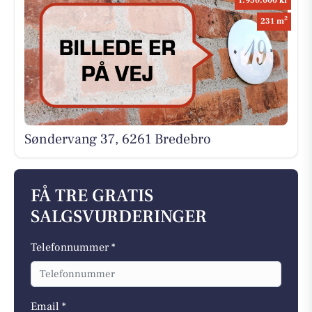
1.950.000 kr
2
231 m
Søndervang 37, 6261 Bredebro
FÅ TRE GRATIS
SALGSVURDERINGER
Telefonnummer *
Email *