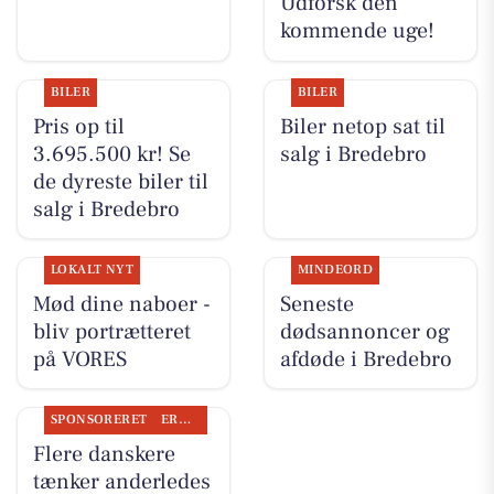
Udforsk den
kommende uge!
BILER
BILER
Pris op til
Biler netop sat til
3.695.500 kr! Se
salg i Bredebro
de dyreste biler til
salg i Bredebro
LOKALT NYT
MINDEORD
Mød dine naboer -
Seneste
bliv portrætteret
dødsannoncer og
på VORES
afdøde i Bredebro
SPONSORERET
ERHVERV
Flere danskere
tænker anderledes