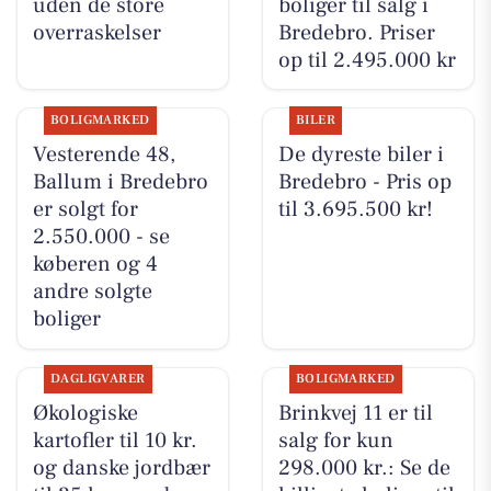
uden de store
boliger til salg i
overraskelser
Bredebro. Priser
op til 2.495.000 kr
BOLIGMARKED
BILER
Vesterende 48,
De dyreste biler i
Ballum i Bredebro
Bredebro - Pris op
er solgt for
til 3.695.500 kr!
2.550.000 - se
køberen og 4
andre solgte
boliger
DAGLIGVARER
BOLIGMARKED
Økologiske
Brinkvej 11 er til
kartofler til 10 kr.
salg for kun
og danske jordbær
298.000 kr.: Se de