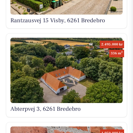
Rantzausvej 15 Visby, 6261 Bredebro
2.495.000 kr
2
336 m
Abterpvej 3, 6261 Bredebro