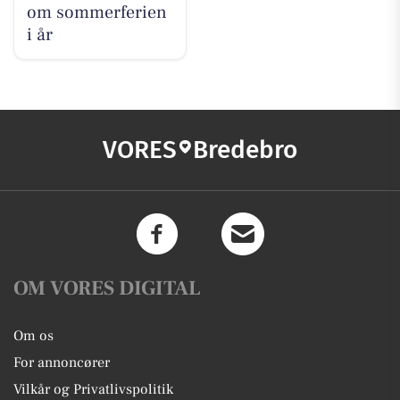
om sommerferien
i år
VORES
Bredebro
OM VORES DIGITAL
Om os
For annoncører
Vilkår og Privatlivspolitik