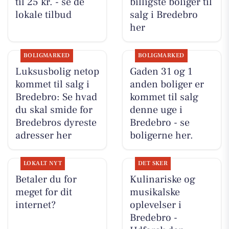
til 25 kr. - se de
billigste boliger til
lokale tilbud
salg i Bredebro
her
BOLIGMARKED
BOLIGMARKED
Luksusbolig netop
Gaden 31 og 1
kommet til salg i
anden boliger er
Bredebro: Se hvad
kommet til salg
du skal smide for
denne uge i
Bredebros dyreste
Bredebro - se
adresser her
boligerne her.
LOKALT NYT
DET SKER
Betaler du for
Kulinariske og
meget for dit
musikalske
internet?
oplevelser i
Bredebro -