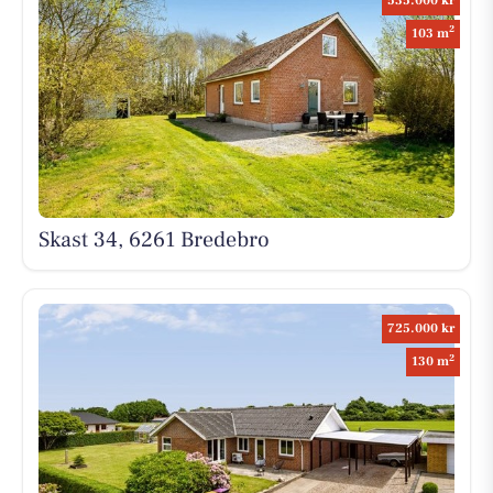
535.000 kr
2
103 m
Skast 34, 6261 Bredebro
725.000 kr
2
130 m