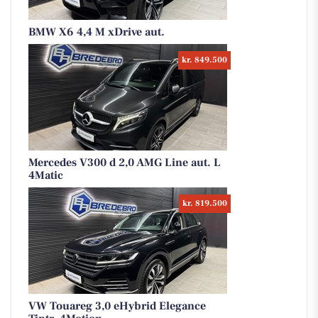
BMW X6 4,4 M xDrive aut.
kr. 849.500
Mercedes V300 d 2,0 AMG Line aut. L
4Matic
kr. 819.500
VW Touareg 3,0 eHybrid Elegance