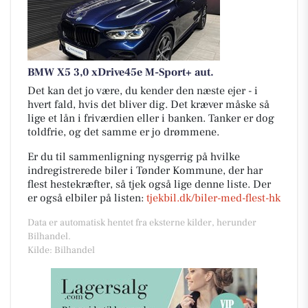
BMW X5 3,0 xDrive45e M-Sport+ aut.
Det kan det jo være, du kender den næste ejer - i
hvert fald, hvis det bliver dig. Det kræver måske så
lige et lån i friværdien eller i banken. Tanker er dog
toldfrie, og det samme er jo drømmene.
Er du til sammenligning nysgerrig på hvilke
indregistrerede biler i Tønder Kommune, der har
flest hestekræfter, så tjek også lige denne liste. Der
er også elbiler på listen:
tjekbil.dk/biler-med-flest-hk
Data er automatisk hentet fra eksterne kilder, herunder
Bilhandel.
Kilde: Bilhandel