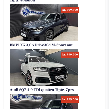
Tiptr. 4Motion
kr. 799.500
BMW X5 3,0 xDrive30d M-Sport aut.
kr. 799.500
Audi SQ7 4,0 TDi quattro Tiptr. 7prs
kr. 799.500