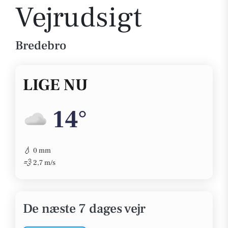
Vejrudsigt
Bredebro
LIGE NU
14°
💧
0 mm
💨
2,7 m/s
De næste 7 dages vejr