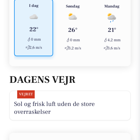
I dag
Søndag
Mandag
22°
26°
21°
💧
0 mm
💧
💧
0 mm
4,2 mm
💨
2,6 m/s
💨
💨
3,2 m/s
3,6 m/s
DAGENS VEJR
VEJRET
Sol og frisk luft uden de store
overraskelser