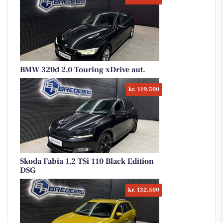
BMW 320d 2,0 Touring xDrive aut.
kr. 119.500
Skoda Fabia 1,2 TSi 110 Black Edition
DSG
kr. 132.500