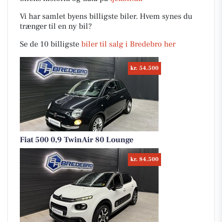
Vi har samlet byens billigste biler. Hvem synes du
trænger til en ny bil?
Se de 10 billigste
biler til salg i Bredebro her
kr. 54.500
Fiat 500 0,9 TwinAir 80 Lounge
kr. 84.500