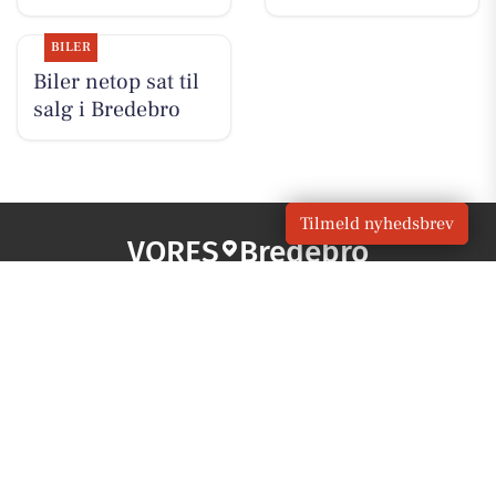
BILER
Biler netop sat til
salg i Bredebro
Tilmeld nyhedsbrev
VORES
Bredebro
OM VORES DIGITAL
Om os