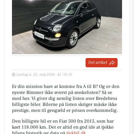
Del artikel
Lørdag d. 23. maj 2026 - kl. 13:10
Er din mission bare at komme fra A til B? Og er den
nyeste Bimmer ikke øverst på ønskelisten? Så se
med her. Vi giver dig nemlig listen over Bredebros
billigste biler. Bilerne på listen skriger måske ikke
prestige, men til gengæld er prisen overkommelig.
Den billigste bil er en Fiat 500 fra 2015, som har
kørt 118.000 km. Det er altid en god ide at tjekke
bilens historik og data på
tjekbil.dk