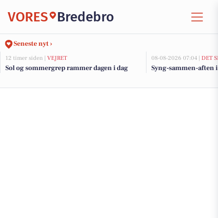
VORES
Bredebro
Seneste nyt ›
12 timer siden |
VEJRET
08-08-2026 07:04 |
DET S
Sol og sommergrep rammer dagen i dag
Syng-sammen-aften i