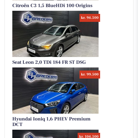
Citroën C3 1,5 BlueHDi 100 Origins
kr. 94.500
Seat Leon 2,0 TDi 184 FR ST DSG
kr. 99.500
Hyundai Ioniq 1,6 PHEV Premium
DCT
kr. 104.500