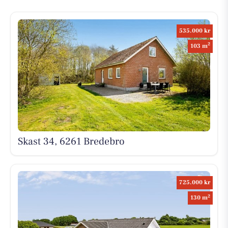
535.000 kr
2
103 m
Skast 34, 6261 Bredebro
725.000 kr
2
130 m