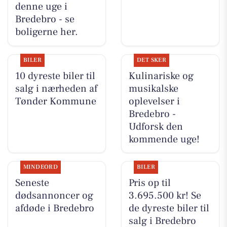
denne uge i
Bredebro - se
boligerne her.
BILER
DET SKER
10 dyreste biler til
Kulinariske og
salg i nærheden af
musikalske
Tønder Kommune
oplevelser i
Bredebro -
Udforsk den
kommende uge!
MINDEORD
BILER
Seneste
Pris op til
dødsannoncer og
3.695.500 kr! Se
afdøde i Bredebro
de dyreste biler til
salg i Bredebro