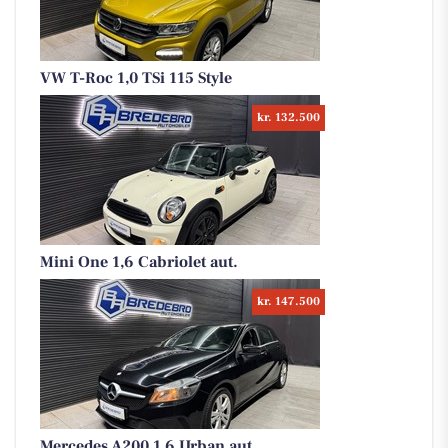
VW T-Roc 1,0 TSi 115 Style
kr. 132.500
Mini One 1,6 Cabriolet aut.
kr. 147.500
Mercedes A200 1,6 Urban aut.