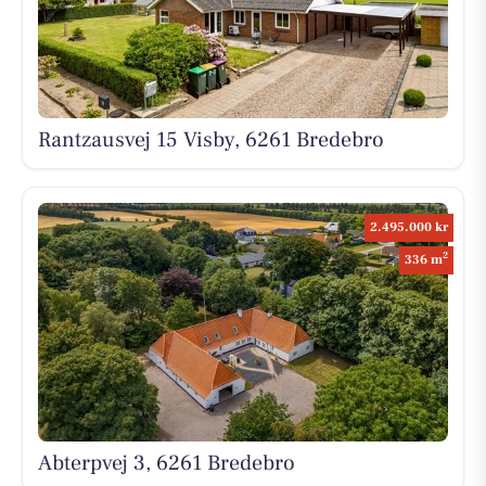
Rantzausvej 15 Visby, 6261 Bredebro
2.495.000 kr
2
336 m
Abterpvej 3, 6261 Bredebro