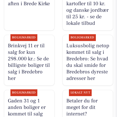
aften i Brede Kirke
kartofler til 10 kr.
og danske jordbær
til 25 kr. - se de
lokale tilbud
BOLIGMARKED
BOLIGMARKED
Brinkvej 11 er til
Luksusbolig netop
salg for kun
kommet til salg i
298.000 kr.: Se de
Bredebro: Se hvad
billigste boliger til
du skal smide for
salg i Bredebro
Bredebros dyreste
her
adresser her
BOLIGMARKED
LOKALT NYT
Gaden 31 og 1
Betaler du for
anden boliger er
meget for dit
kommet til salg
internet?