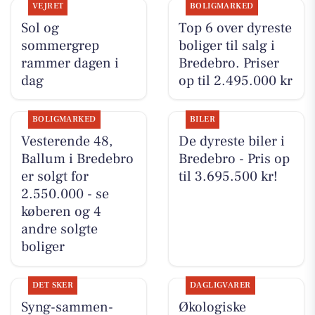
VEJRET
BOLIGMARKED
Sol og
Top 6 over dyreste
sommergrep
boliger til salg i
rammer dagen i
Bredebro. Priser
dag
op til 2.495.000 kr
BOLIGMARKED
BILER
Vesterende 48,
De dyreste biler i
Ballum i Bredebro
Bredebro - Pris op
er solgt for
til 3.695.500 kr!
2.550.000 - se
køberen og 4
andre solgte
boliger
DET SKER
DAGLIGVARER
Syng-sammen-
Økologiske