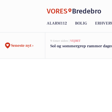
VORES
Bredebro
ALARM112
BOLIG
ERHVER
9 timer siden |
VEJRET
Seneste nyt ›
Sol og sommergrep rammer dagen