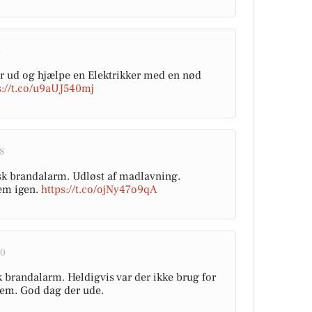
1
 ud og hjælpe en Elektrikker med en nød
s://t.co/u9aUJ540mj
8
sk brandalarm. Udløst af madlavning.
jem igen.
https://t.co/ojNy47o9qA
00
 brandalarm. Heldigvis var der ikke brug for
hjem. God dag der ude.