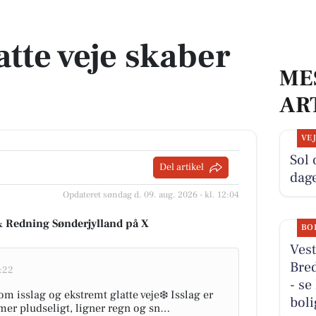
atte veje skaber
ME
AR
VE
Sol
Del artikel
dage
Opdateret søndag d. 09. aug. 2026 - kl. 12:04
& Redning Sønderjylland på X
BO
Vest
Bred
2:22
- se
m isslag og ekstremt glatte veje❄️ Isslag er
boli
mmer pludseligt, ligner regn og sn…