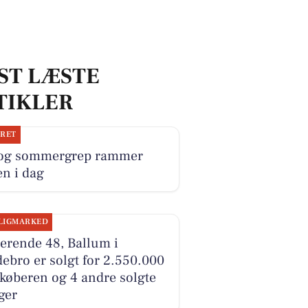
ST LÆSTE
TIKLER
JRET
 og sommergrep rammer
n i dag
LIGMARKED
erende 48, Ballum i
ebro er solgt for 2.550.000
 køberen og 4 andre solgte
ger