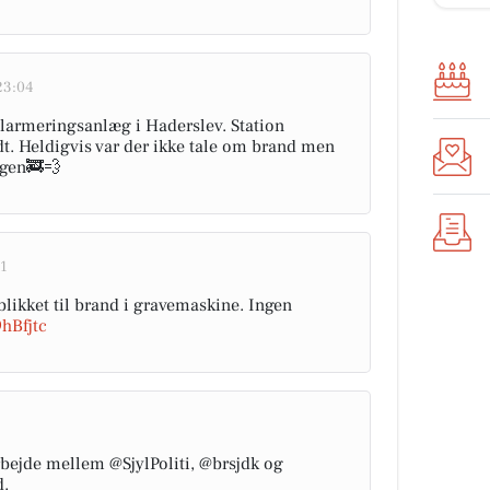
23:04
larmeringsanlæg i Haderslev. Station
t. Heldigvis var der ikke tale om brand men
 igen🚒💨
41
likket til brand i gravemaskine. Ingen
9hBfjtc
ejde mellem @SjylPoliti, @brsjdk og
d.