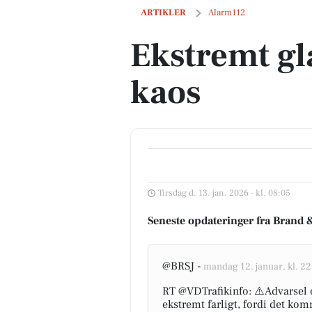
Ekstremt glatte veje skaber kaos
ARTIKLER
Alarm112
Ekstremt gl
kaos
Tirsdag d. 13. jan. 2026 - kl. 08:05
Seneste opdateringer fra Brand 
@BRSJ -
mandag 12. januar, kl. 2
RT @VDTrafikinfo: ⚠️Advarsel o
ekstremt farligt, fordi det ko