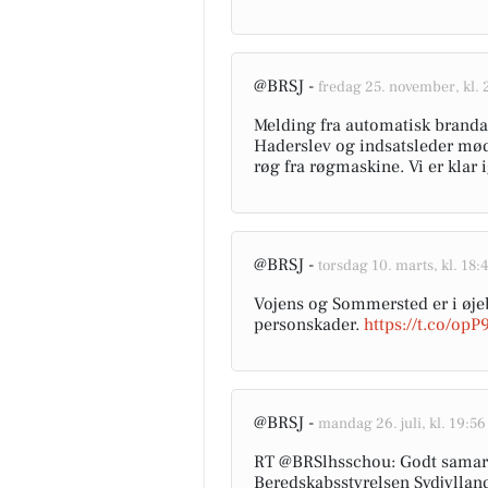
@BRSJ -
fredag 25. november, kl. 
Melding fra automatisk branda
Haderslev og indsatsleder mød
røg fra røgmaskine. Vi er klar
@BRSJ -
torsdag 10. marts, kl. 18:
Vojens og Sommersted er i øjeb
personskader.
https://t.co/opP
@BRSJ -
mandag 26. juli, kl. 19:56
RT @BRSlhsschou: Godt samarb
Beredskabsstyrelsen Sydjyllan