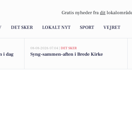
Gratis nyheder fra
dit
lokalområde
V
DET SKER
LOKALT NYT
SPORT
VEJRET
08-08-2026 07:04 |
DET SKER
 i dag
Syng-sammen-aften i Brede Kirke