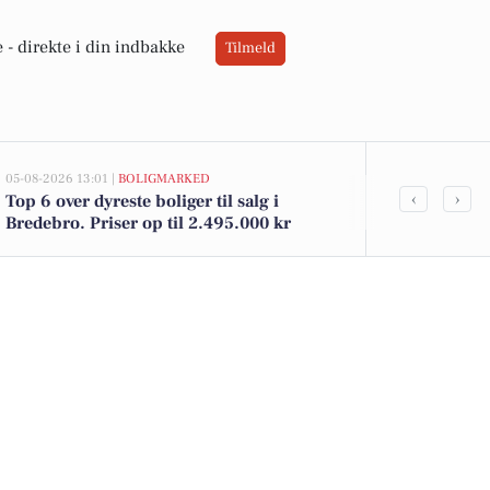
 -
direkte i din indbakke
Tilmeld
05-08-2026 13:01 |
BOLIGMARKED
02-08-2026 16:0
‹
›
Top 6 over dyreste boliger til salg i
Økologiske ka
Bredebro. Priser op til 2.495.000 kr
jordbær til 2