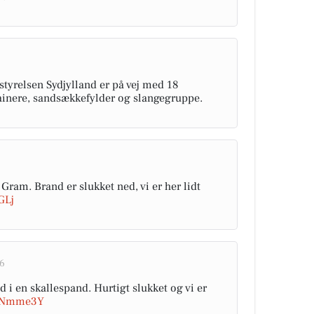
yrelsen Sydjylland er på vej med 18
inere, sandsækkefylder og slangegruppe.
 Gram. Brand er slukket ned, vi er her lidt
GLj
56
i en skallespand. Hurtigt slukket og vi er
sucNmme3Y