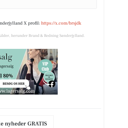
derjylland X profil:
https://x.com/brsjdk
 kilder, herunder Brand & Redning Sønderjylland.
le nyheder GRATIS