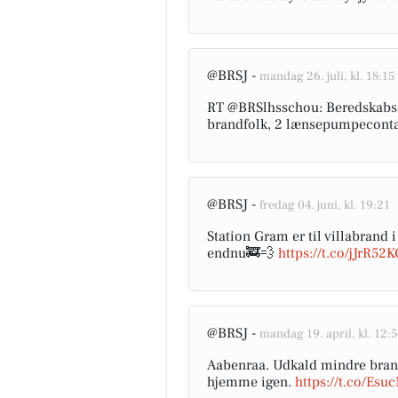
@BRSJ -
mandag 26. juli, kl. 18:15
RT @BRSlhsschou: Beredskabsst
brandfolk, 2 lænsepumpeconta
@BRSJ -
fredag 04. juni, kl. 19:21
Station Gram er til villabrand i
endnu🚒💨
https://t.co/jJrR52K
@BRSJ -
mandag 19. april, kl. 12:
Aabenraa. Udkald mindre brand 
hjemme igen.
https://t.co/E