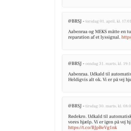
@BRSJ -
torsdag 01. april, kl. 17:0
Aabenraa og MEKS måtte en tur
reparation af et lyssignal.
http
@BRSJ -
onsdag 31. marts, kl. 19:1
Aabenraa. Udkald til automati
Heldigvis alt ok. Vi er på vej h
@BRSJ -
tirsdag 30. marts, kl. 08:
Rødekro. Udkald til automatisk
vores hjælp. Vi er igen på vej 
https://t.co/BJpBeVg1nk