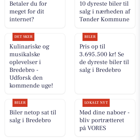
Betaler du for
10 dyreste biler til
meget for dit
salg i nærheden af
internet?
Tønder Kommune
DET SKER
BILER
Kulinariske og
Pris op til
musikalske
3.695.500 kr! Se
oplevelser i
de dyreste biler til
Bredebro -
salg i Bredebro
Udforsk den
kommende uge!
BILER
LOKALT NYT
Biler netop sat til
Mød dine naboer -
salg i Bredebro
bliv portrætteret
på VORES