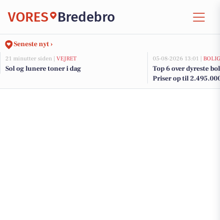
VORES
Bredebro
Seneste nyt ›
21 minutter siden |
VEJRET
05-08-2026 13:01 |
BOLI
Sol og lunere toner i dag
Top 6 over dyreste boli
Priser op til 2.495.00