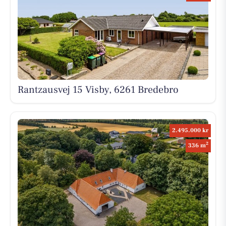
Rantzausvej 15 Visby, 6261 Bredebro
2.495.000 kr
2
336 m