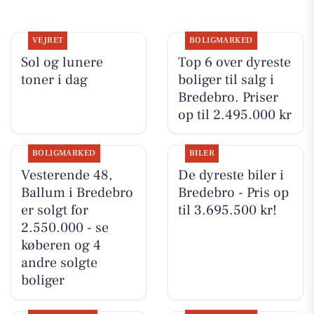
VEJRET
BOLIGMARKED
Sol og lunere
Top 6 over dyreste
toner i dag
boliger til salg i
Bredebro. Priser
op til 2.495.000 kr
BOLIGMARKED
BILER
Vesterende 48,
De dyreste biler i
Ballum i Bredebro
Bredebro - Pris op
er solgt for
til 3.695.500 kr!
2.550.000 - se
køberen og 4
andre solgte
boliger