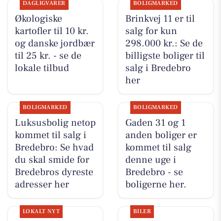
DAGLIGVARER
BOLIGMARKED
Økologiske
Brinkvej 11 er til
kartofler til 10 kr.
salg for kun
og danske jordbær
298.000 kr.: Se de
til 25 kr. - se de
billigste boliger til
lokale tilbud
salg i Bredebro
her
BOLIGMARKED
BOLIGMARKED
Luksusbolig netop
Gaden 31 og 1
kommet til salg i
anden boliger er
Bredebro: Se hvad
kommet til salg
du skal smide for
denne uge i
Bredebros dyreste
Bredebro - se
adresser her
boligerne her.
LOKALT NYT
BILER