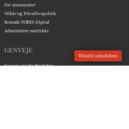
For annoncører
Vilkår og Privatlivspolitik
Kontakt VORES Digital
Administrer samtykke
GENVEJE
Tilmeld nyhedsbrev
Seneste nyt fra Bredebro
Vores lokale erhverv
Kalenderen for Bredebro
Fakta om Bredebro
Erhvervsartikler
Tønder Kommune
Få en gratis salgsvurdering
Sponsoreret indhold