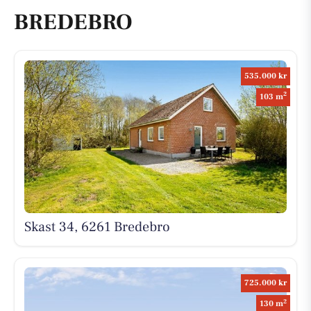
BREDEBRO
535.000 kr
2
103 m
Skast 34, 6261 Bredebro
725.000 kr
2
130 m