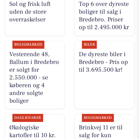
Sol og frisk luft
Top 6 over dyreste
uden de store
boliger til salg i
overraskelser
Bredebro. Priser
op til 2.495.000 kr
BOLIGMARKED
BILER
Vesterende 48,
De dyreste biler i
Ballum i Bredebro
Bredebro - Pris op
er solgt for
til 3.695.500 kr!
2.550.000 - se
køberen og 4
andre solgte
boliger
DAGLIGVARER
BOLIGMARKED
Økologiske
Brinkvej 11 er til
kartofler til 10 kr.
salg for kun