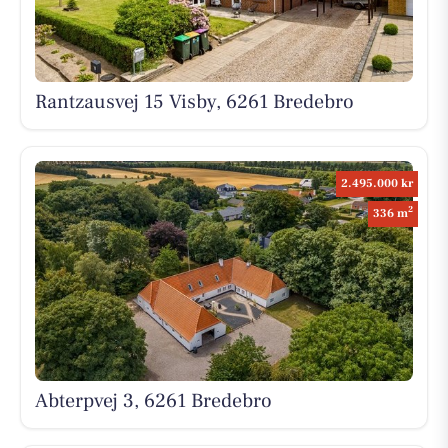
Rantzausvej 15 Visby, 6261 Bredebro
2.495.000 kr
2
336 m
Abterpvej 3, 6261 Bredebro