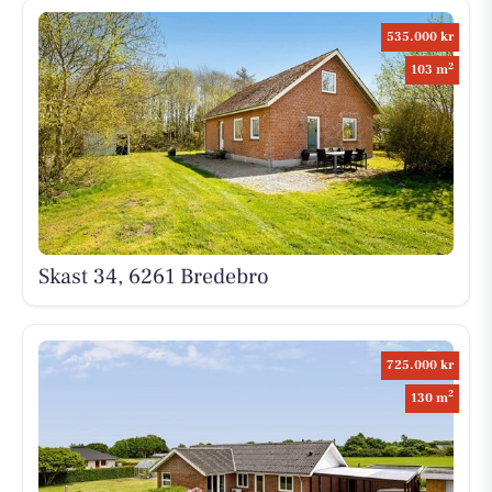
535.000 kr
2
103 m
Skast 34, 6261 Bredebro
725.000 kr
2
130 m