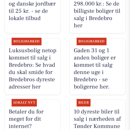
og danske jordbær
298.000 kr.: Se de
til 25 kr. - se de
billigste boliger til
lokale tilbud
salg i Bredebro
her
BOLIGMARKED
BOLIGMARKED
Luksusbolig netop
Gaden 31 og 1
kommet til salg i
anden boliger er
Bredebro: Se hvad
kommet til salg
du skal smide for
denne uge i
Bredebros dyreste
Bredebro - se
adresser her
boligerne her.
LOKALT NYT
BILER
Betaler du for
10 dyreste biler til
meget for dit
salg i nærheden af
internet?
Tønder Kommune