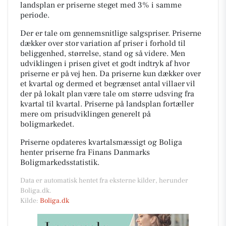
landsplan er priserne steget med 3% i samme
periode.
Der er tale om gennemsnitlige salgspriser. Priserne
dækker over stor variation af priser i forhold til
beliggenhed, størrelse, stand og så videre. Men
udviklingen i prisen givet et godt indtryk af hvor
priserne er på vej hen. Da priserne kun dækker over
et kvartal og dermed et begrænset antal villaer vil
der på lokalt plan være tale om større udsving fra
kvartal til kvartal. Priserne på landsplan fortæller
mere om prisudviklingen generelt på
boligmarkedet.
Priserne opdateres kvartalsmæssigt og Boliga
henter priserne fra Finans Danmarks
Boligmarkedsstatistik.
Data er automatisk hentet fra eksterne kilder, herunder
Boliga.dk.
Kilde:
Boliga.dk