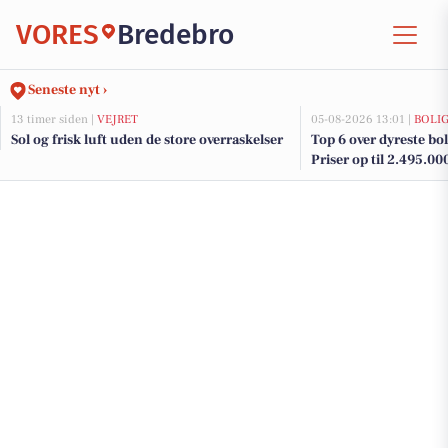
VORES
Bredebro
Seneste nyt ›
13 timer siden |
VEJRET
05-08-2026 13:01 |
BOLI
Sol og frisk luft uden de store overraskelser
Top 6 over dyreste boli
Priser op til 2.495.00