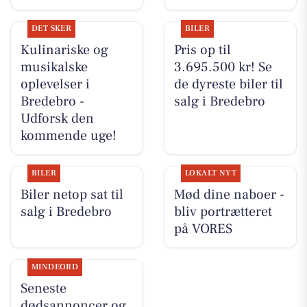
DET SKER
BILER
Kulinariske og
Pris op til
musikalske
3.695.500 kr! Se
oplevelser i
de dyreste biler til
Bredebro -
salg i Bredebro
Udforsk den
kommende uge!
BILER
LOKALT NYT
Biler netop sat til
Mød dine naboer -
salg i Bredebro
bliv portrætteret
på VORES
MINDEORD
Seneste
dødsannoncer og