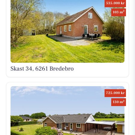
535.000 kr
2
103 m
Skast 34, 6261 Bredebro
725.000 kr
2
130 m