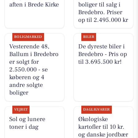
aften i Brede Kirke
boliger til salg i
Bredebro. Priser
op til 2.495.000 kr
BOLIGMARKED
BILER
Vesterende 48,
De dyreste biler i
Ballum i Bredebro
Bredebro - Pris op
er solgt for
til 3.695.500 kr!
2.550.000 - se
køberen og 4
andre solgte
boliger
VEJRET
DAGLIGVARER
Sol og lunere
Økologiske
toner i dag
kartofler til 10 kr.
og danske jordbær