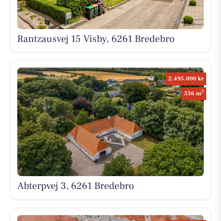
Rantzausvej 15 Visby, 6261 Bredebro
2.495.000 kr
2
336 m
Abterpvej 3, 6261 Bredebro