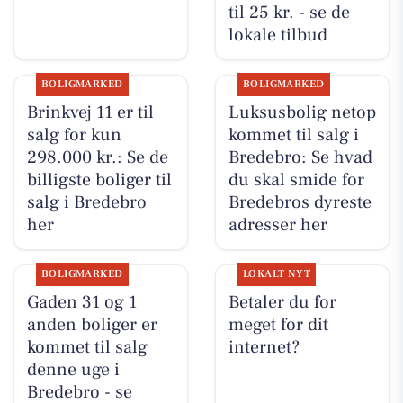
til 25 kr. - se de
lokale tilbud
BOLIGMARKED
BOLIGMARKED
Brinkvej 11 er til
Luksusbolig netop
salg for kun
kommet til salg i
298.000 kr.: Se de
Bredebro: Se hvad
billigste boliger til
du skal smide for
salg i Bredebro
Bredebros dyreste
her
adresser her
BOLIGMARKED
LOKALT NYT
Gaden 31 og 1
Betaler du for
anden boliger er
meget for dit
kommet til salg
internet?
denne uge i
Bredebro - se