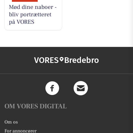
Mød dine naboer -
bliv portrætteret
på VORES
VORES
Bredebro
OM VORES DIGITAL
Om os
For annoncører