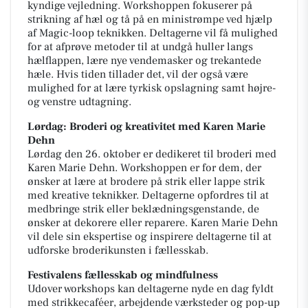
kyndige vejledning. Workshoppen fokuserer på
strikning af hæl og tå på en ministrømpe ved hjælp
af Magic-loop teknikken. Deltagerne vil få mulighed
for at afprøve metoder til at undgå huller langs
hælflappen, lære nye vendemasker og trekantede
hæle. Hvis tiden tillader det, vil der også være
mulighed for at lære tyrkisk opslagning samt højre-
og venstre udtagning.
Lørdag: Broderi og kreativitet med Karen Marie
Dehn
Lørdag den 26. oktober er dedikeret til broderi med
Karen Marie Dehn. Workshoppen er for dem, der
ønsker at lære at brodere på strik eller lappe strik
med kreative teknikker. Deltagerne opfordres til at
medbringe strik eller beklædningsgenstande, de
ønsker at dekorere eller reparere. Karen Marie Dehn
vil dele sin ekspertise og inspirere deltagerne til at
udforske broderikunsten i fællesskab.
Festivalens fællesskab og mindfulness
Udover workshops kan deltagerne nyde en dag fyldt
med strikkecaféer, arbejdende værksteder og pop-up