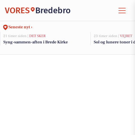
VORES
Bredebro
Seneste nyt ›
21 timer siden |
DET SKER
23 timer siden |
VEJRET
Syng-sammen-aften i Brede Kirke
Sol og lunere toner i 