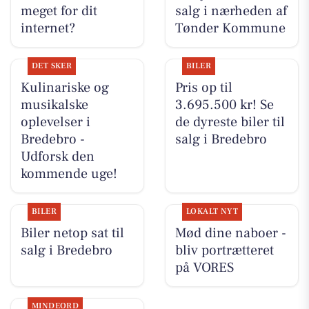
meget for dit
salg i nærheden af
internet?
Tønder Kommune
DET SKER
BILER
Kulinariske og
Pris op til
musikalske
3.695.500 kr! Se
oplevelser i
de dyreste biler til
Bredebro -
salg i Bredebro
Udforsk den
kommende uge!
BILER
LOKALT NYT
Biler netop sat til
Mød dine naboer -
salg i Bredebro
bliv portrætteret
på VORES
MINDEORD