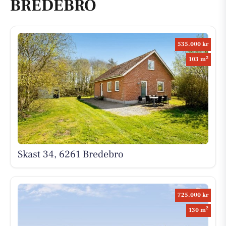
BREDEBRO
535.000 kr
2
103 m
Skast 34, 6261 Bredebro
725.000 kr
2
130 m