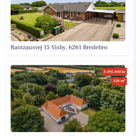
Rantzausvej 15 Visby, 6261 Bredebro
2.495.000 kr
2
336 m