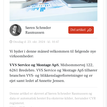
Søren Schrøder
Del artikel
Rasmussen
Onsdag d. 23. okt. 2024 - kl. 10:47
Vi byder i denne måned velkommen til følgende nye
virksomheder:
VVS Service og Montage ApS
, Midsommervej 122,
6261 Bredebro
.
VVS Service og Montage ApS tilhører
branchen
VVS- og blikkenslagerforretninger
og er
ejet samt ledet af Annette Jensen.
Denne artikel er skrevet af Søren Schrøder Rasmussen og
data er automatisk hentet fra eksterne kilder, herunder CVR
registeret.