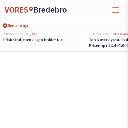
VORES
Bredebro
Seneste nyt ›
2 timer siden |
VEJRET
18 timer siden |
BOLIGM
Frisk vind, men dagen holder tørt
Top 6 over dyreste boli
Priser op til 2.495.00