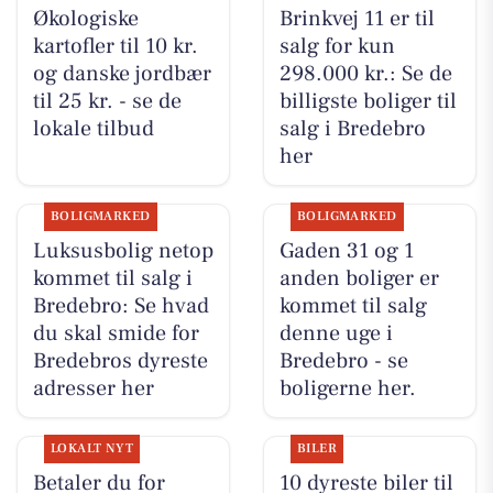
Økologiske
Brinkvej 11 er til
kartofler til 10 kr.
salg for kun
og danske jordbær
298.000 kr.: Se de
til 25 kr. - se de
billigste boliger til
lokale tilbud
salg i Bredebro
her
BOLIGMARKED
BOLIGMARKED
Luksusbolig netop
Gaden 31 og 1
kommet til salg i
anden boliger er
Bredebro: Se hvad
kommet til salg
du skal smide for
denne uge i
Bredebros dyreste
Bredebro - se
adresser her
boligerne her.
LOKALT NYT
BILER
Betaler du for
10 dyreste biler til