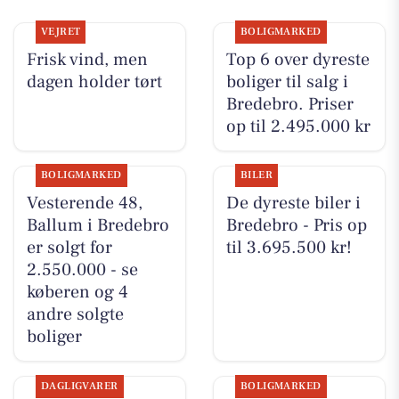
VEJRET
BOLIGMARKED
Frisk vind, men
Top 6 over dyreste
dagen holder tørt
boliger til salg i
Bredebro. Priser
op til 2.495.000 kr
BOLIGMARKED
BILER
Vesterende 48,
De dyreste biler i
Ballum i Bredebro
Bredebro - Pris op
er solgt for
til 3.695.500 kr!
2.550.000 - se
køberen og 4
andre solgte
boliger
DAGLIGVARER
BOLIGMARKED