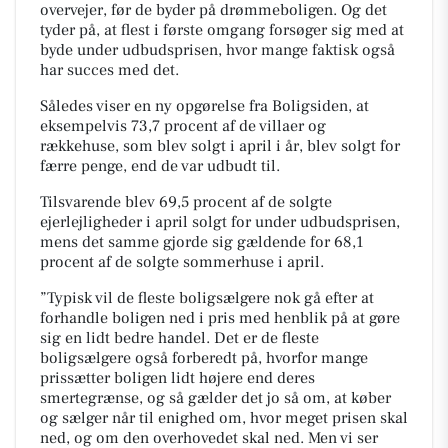
overvejer, før de byder på drømmeboligen. Og det
tyder på, at flest i første omgang forsøger sig med at
byde under udbudsprisen, hvor mange faktisk også
har succes med det.
Således viser en ny opgørelse fra Boligsiden, at
eksempelvis 73,7 procent af de villaer og
rækkehuse, som blev solgt i april i år, blev solgt for
færre penge, end de var udbudt til.
Tilsvarende blev 69,5 procent af de solgte
ejerlejligheder i april solgt for under udbudsprisen,
mens det samme gjorde sig gældende for 68,1
procent af de solgte sommerhuse i april.
”Typisk vil de fleste boligsælgere nok gå efter at
forhandle boligen ned i pris med henblik på at gøre
sig en lidt bedre handel. Det er de fleste
boligsælgere også forberedt på, hvorfor mange
prissætter boligen lidt højere end deres
smertegrænse, og så gælder det jo så om, at køber
og sælger når til enighed om, hvor meget prisen skal
ned, og om den overhovedet skal ned. Men vi ser