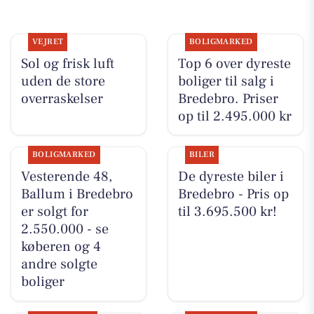
VEJRET
BOLIGMARKED
Sol og frisk luft
Top 6 over dyreste
uden de store
boliger til salg i
overraskelser
Bredebro. Priser
op til 2.495.000 kr
BOLIGMARKED
BILER
Vesterende 48,
De dyreste biler i
Ballum i Bredebro
Bredebro - Pris op
er solgt for
til 3.695.500 kr!
2.550.000 - se
køberen og 4
andre solgte
boliger