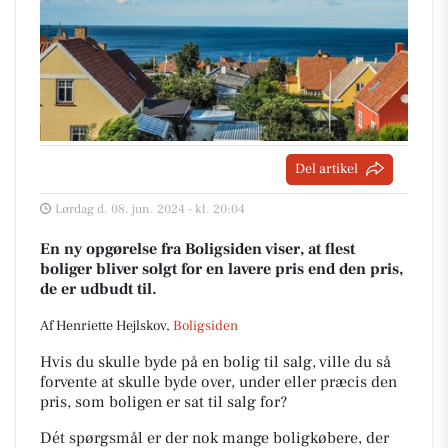
Del artikel
Lørdag d. 08. jun. 2024 - kl. 20:04
En ny opgørelse fra Boligsiden viser, at flest
boliger bliver solgt for en lavere pris end den pris,
de er udbudt til.
Af Henriette Hejlskov,
Boligsiden
Hvis du skulle byde på en bolig til salg, ville du så
forvente at skulle byde over, under eller præcis den
pris, som boligen er sat til salg for?
Dét spørgsmål er der nok mange boligkøbere, der