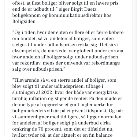
oftest, at flest boliger bliver solgt til en lavere pris,
end de er udbudt til,” siger Birgit Daetz,
boligøkonom og kommunikationsdirektør hos
Boligsiden.
”Og i tider, hvor der enten er flere eller færre købere
om buddet, så vil andelen af boliger, som enten
sælges til under udbudsprisen rykke sig. Det så vi
eksempelvis, da markedet var glohedt under corona,
hvor andelen af boliger solgt under udbudsprisen
var rekordlav, mens der omvendt var rekordmange
salg over udbudsprisen.”
”Tilsvarende så vi en større andel af boliger, som
blev solgt til under udbudsprisen, tilbage i
slutningen af 2022, hvor der både var energikrise,
tårnhøj inflation og stigende renter. På den måde er
denne type af opgørelse et godt pejlemærke for
boligmarkedets vilkår på et givent tidspunkt. Og når
vi sammenligner med tidligere, så ligger normalen
for andelen af boliger solgt på underbud cirka
omkring de 70 procent, som det er tilfældet nu,
hvilket tyder på, at der aktuelt er en fin balance