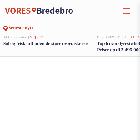
VORES
Bredebro
Seneste nyt ›
14 timer siden |
VEJRET
05-08-2026 13:01 |
BOLI
Sol og frisk luft uden de store overraskelser
Top 6 over dyreste boli
Priser op til 2.495.00