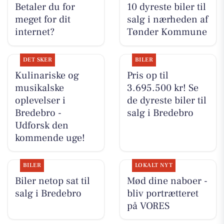
Betaler du for
10 dyreste biler til
meget for dit
salg i nærheden af
internet?
Tønder Kommune
DET SKER
BILER
Kulinariske og
Pris op til
musikalske
3.695.500 kr! Se
oplevelser i
de dyreste biler til
Bredebro -
salg i Bredebro
Udforsk den
kommende uge!
BILER
LOKALT NYT
Biler netop sat til
Mød dine naboer -
salg i Bredebro
bliv portrætteret
på VORES