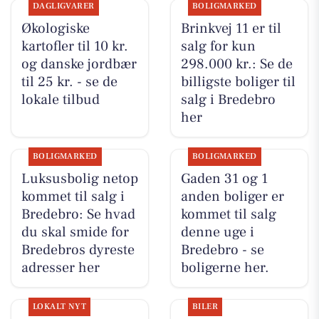
DAGLIGVARER
BOLIGMARKED
Økologiske
Brinkvej 11 er til
kartofler til 10 kr.
salg for kun
og danske jordbær
298.000 kr.: Se de
til 25 kr. - se de
billigste boliger til
lokale tilbud
salg i Bredebro
her
BOLIGMARKED
BOLIGMARKED
Luksusbolig netop
Gaden 31 og 1
kommet til salg i
anden boliger er
Bredebro: Se hvad
kommet til salg
du skal smide for
denne uge i
Bredebros dyreste
Bredebro - se
adresser her
boligerne her.
LOKALT NYT
BILER