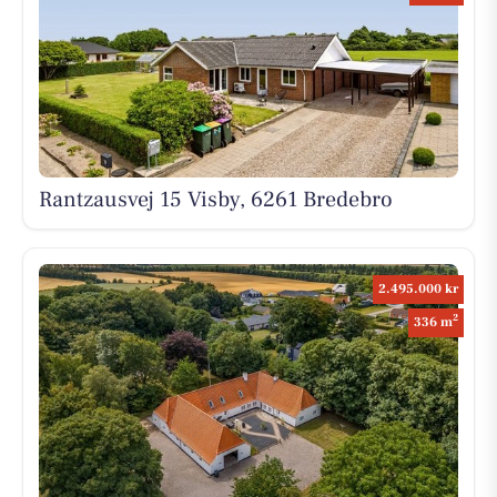
Rantzausvej 15 Visby, 6261 Bredebro
2.495.000 kr
2
336 m