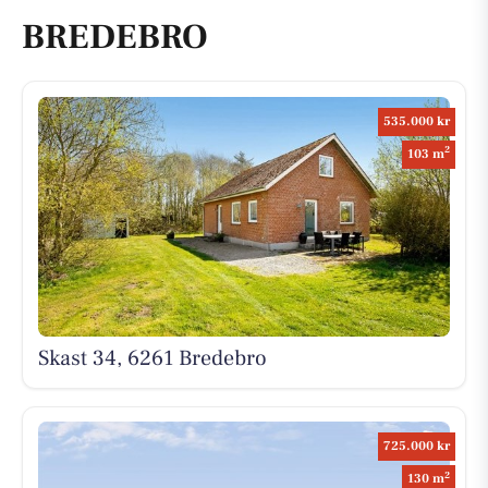
BREDEBRO
535.000 kr
2
103 m
Skast 34, 6261 Bredebro
725.000 kr
2
130 m