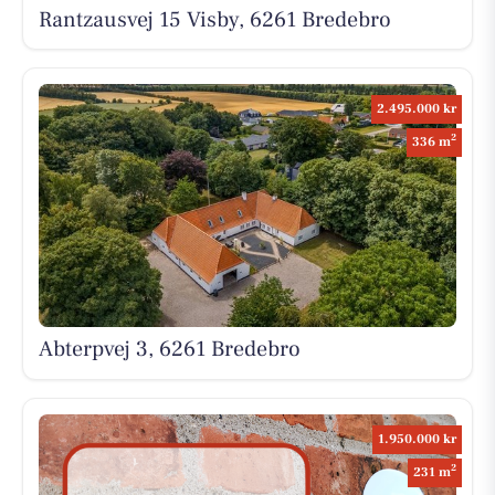
Rantzausvej 15 Visby, 6261 Bredebro
2.495.000 kr
2
336 m
Abterpvej 3, 6261 Bredebro
1.950.000 kr
2
231 m