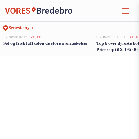
VORES
Bredebro
Seneste nyt ›
22 timer siden |
VEJRET
05-08-2026 13:01 |
BOLI
Sol og frisk luft uden de store overraskelser
Top 6 over dyreste boli
Priser op til 2.495.00