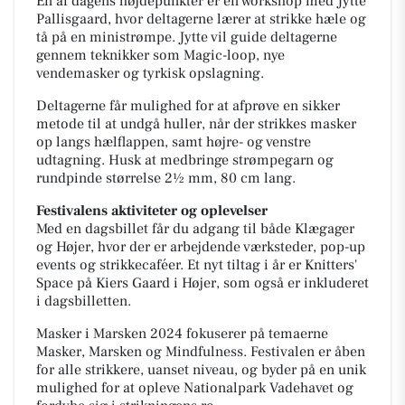
En af dagens højdepunkter er en workshop med Jytte
Pallisgaard, hvor deltagerne lærer at strikke hæle og
tå på en ministrømpe. Jytte vil guide deltagerne
gennem teknikker som Magic-loop, nye
vendemasker og tyrkisk opslagning.
Deltagerne får mulighed for at afprøve en sikker
metode til at undgå huller, når der strikkes masker
op langs hælflappen, samt højre- og venstre
udtagning. Husk at medbringe strømpegarn og
rundpinde størrelse 2½ mm, 80 cm lang.
Festivalens aktiviteter og oplevelser
Med en dagsbillet får du adgang til både Klægager
og Højer, hvor der er arbejdende værksteder, pop-up
events og strikkecaféer. Et nyt tiltag i år er Knitters'
Space på Kiers Gaard i Højer, som også er inkluderet
i dagsbilletten.
Masker i Marsken 2024 fokuserer på temaerne
Masker, Marsken og Mindfulness. Festivalen er åben
for alle strikkere, uanset niveau, og byder på en unik
mulighed for at opleve Nationalpark Vadehavet og