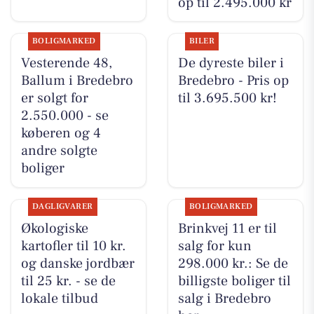
op til 2.495.000 kr
BOLIGMARKED
BILER
Vesterende 48,
De dyreste biler i
Ballum i Bredebro
Bredebro - Pris op
er solgt for
til 3.695.500 kr!
2.550.000 - se
køberen og 4
andre solgte
boliger
DAGLIGVARER
BOLIGMARKED
Økologiske
Brinkvej 11 er til
kartofler til 10 kr.
salg for kun
og danske jordbær
298.000 kr.: Se de
til 25 kr. - se de
billigste boliger til
lokale tilbud
salg i Bredebro