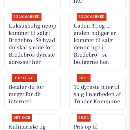
her
BOLIGMARKED
BOLIGMARKED
Luksusbolig netop
Gaden 31 og 1
kommet til salg i
anden boliger er
Bredebro: Se hvad
kommet til salg
du skal smide for
denne uge i
Bredebros dyreste
Bredebro - se
adresser her
boligerne her.
LOKALT NYT
BILER
Betaler du for
10 dyreste biler til
meget for dit
salg i nærheden af
internet?
Tønder Kommune
DET SKER
BILER
Kulinariske og
Pris op til