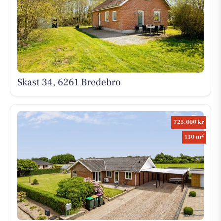
Skast 34, 6261 Bredebro
725.000 kr
2
130 m