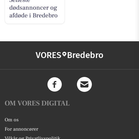
dødsannoncer og
afdøde i Bredebro
VORES
Bredebro
OM VORES DIGITAL
Om os
For annoncører
Vilkår og Privatlivspolitik