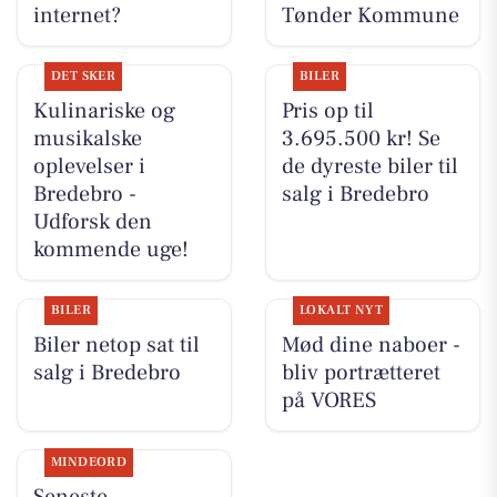
internet?
Tønder Kommune
DET SKER
BILER
Kulinariske og
Pris op til
musikalske
3.695.500 kr! Se
oplevelser i
de dyreste biler til
Bredebro -
salg i Bredebro
Udforsk den
kommende uge!
BILER
LOKALT NYT
Biler netop sat til
Mød dine naboer -
salg i Bredebro
bliv portrætteret
på VORES
MINDEORD
Seneste