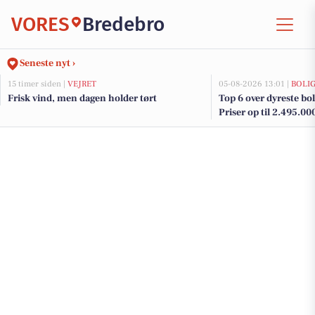
VORES
Bredebro
Seneste nyt ›
15 timer siden |
VEJRET
05-08-2026 13:01 |
BOLI
Frisk vind, men dagen holder tørt
Top 6 over dyreste boli
Priser op til 2.495.00