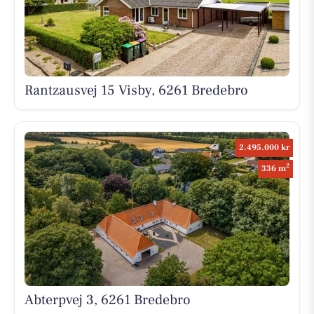
Rantzausvej 15 Visby, 6261 Bredebro
2.495.000 kr
2
336 m
Abterpvej 3, 6261 Bredebro