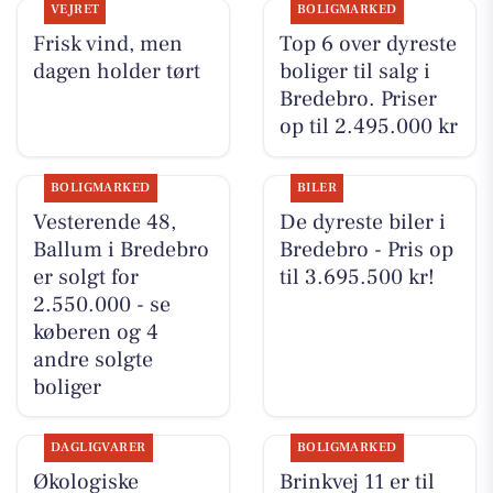
VEJRET
BOLIGMARKED
Frisk vind, men
Top 6 over dyreste
dagen holder tørt
boliger til salg i
Bredebro. Priser
op til 2.495.000 kr
BOLIGMARKED
BILER
Vesterende 48,
De dyreste biler i
Ballum i Bredebro
Bredebro - Pris op
er solgt for
til 3.695.500 kr!
2.550.000 - se
køberen og 4
andre solgte
boliger
DAGLIGVARER
BOLIGMARKED
Økologiske
Brinkvej 11 er til