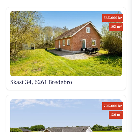
535.000 kr
2
103 m
Skast 34, 6261 Bredebro
725.000 kr
2
130 m