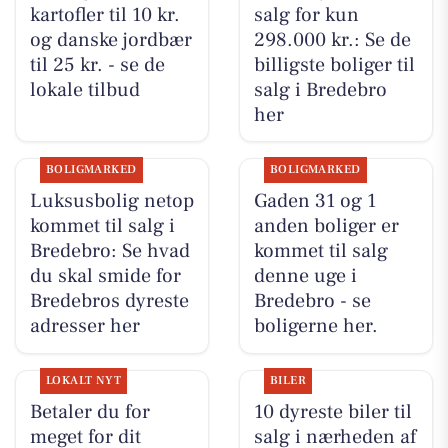
kartofler til 10 kr.
salg for kun
og danske jordbær
298.000 kr.: Se de
til 25 kr. - se de
billigste boliger til
lokale tilbud
salg i Bredebro
her
BOLIGMARKED
BOLIGMARKED
Luksusbolig netop
Gaden 31 og 1
kommet til salg i
anden boliger er
Bredebro: Se hvad
kommet til salg
du skal smide for
denne uge i
Bredebros dyreste
Bredebro - se
adresser her
boligerne her.
LOKALT NYT
BILER
Betaler du for
10 dyreste biler til
meget for dit
salg i nærheden af