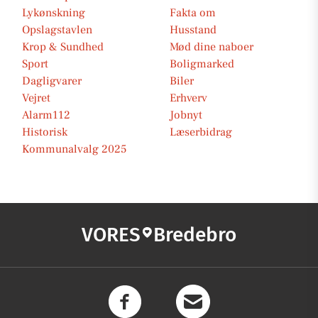
Lykønskning
Fakta om
Opslagstavlen
Husstand
Krop & Sundhed
Mød dine naboer
Sport
Boligmarked
Dagligvarer
Biler
Vejret
Erhverv
Alarm112
Jobnyt
Historisk
Læserbidrag
Kommunalvalg 2025
VORES
Bredebro