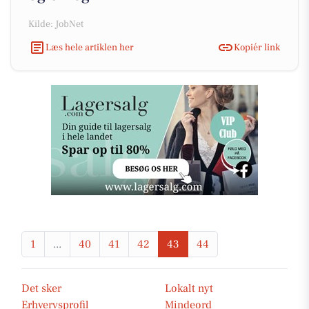
Kilde: JobNet
Læs hele artiklen her
Kopiér link
1
...
40
41
42
43
44
Det sker
Lokalt nyt
Erhvervsprofil
Mindeord