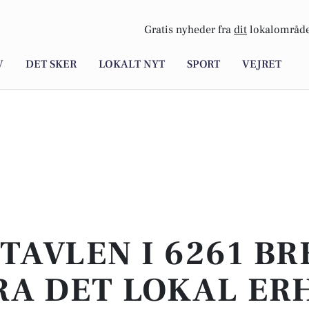
Gratis nyheder fra
dit
lokalområde
V
DET SKER
LOKALT NYT
SPORT
VEJRET
TAVLEN I 6261 BR
RA DET LOKAL ER