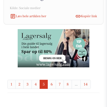
Kilde: Sociale medier
Læs hele artiklen her
Kopiér link
1
2
3
4
5
6
7
8
...
14