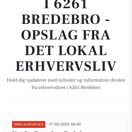
I 6261
BREDEBRO -
OPSLAG FRA
DET LOKAL
ERHVERVSLIV
Hold dig opdateret med nyheder og information direkte
fra erhvervslivet i 6261 Bredebro
17-03-2021 16:10
OPSLAGSTAVLEN