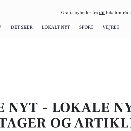
Gratis nyheder fra
dit
lokalområde
V
DET SKER
LOKALT NYT
SPORT
VEJRET
E NYT - LOKALE N
TAGER OG ARTIKL