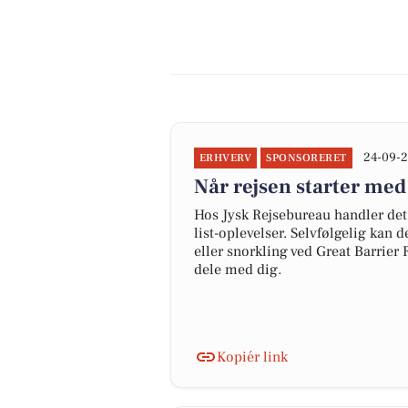
24-09-2
ERHVERV
SPONSORERET
Når rejsen starter med
Hos Jysk Rejsebureau handler det 
list-oplevelser. Selvfølgelig kan 
eller snorkling ved Great Barrier
dele med dig.
Kopiér link