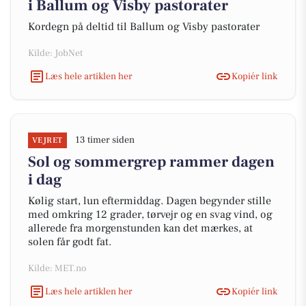
i Ballum og Visby pastorater
Kordegn på deltid til Ballum og Visby pastorater
Kilde: JobNet
Læs hele artiklen her
Kopiér link
13 timer siden
VEJRET
Sol og sommergrep rammer dagen
i dag
Kølig start, lun eftermiddag. Dagen begynder stille
med omkring 12 grader, tørvejr og en svag vind, og
allerede fra morgenstunden kan det mærkes, at
solen får godt fat.
Kilde: MET.no
Læs hele artiklen her
Kopiér link