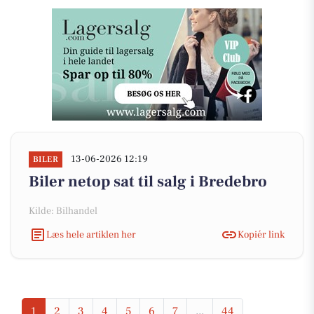
13-06-2026 12:19
BILER
Biler netop sat til salg i Bredebro
Kilde: Bilhandel
Læs hele artiklen her
Kopiér link
1
2
3
4
5
6
7
...
44