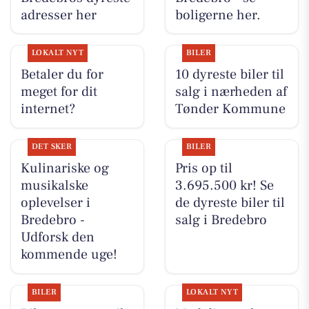
adresser her
boligerne her.
LOKALT NYT
BILER
Betaler du for
10 dyreste biler til
meget for dit
salg i nærheden af
internet?
Tønder Kommune
DET SKER
BILER
Kulinariske og
Pris op til
musikalske
3.695.500 kr! Se
oplevelser i
de dyreste biler til
Bredebro -
salg i Bredebro
Udforsk den
kommende uge!
BILER
LOKALT NYT