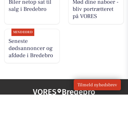
Biler netop sat til
Mød dine naboer -
salg i Bredebro
bliv portrætteret
på VORES
MINDEORD
Seneste
dødsannoncer og
afdøde i Bredebro
Tilmeld nyhedsbrev
VORES
Bredebro