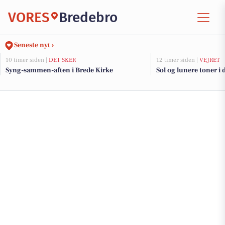
VORES
Bredebro
Seneste nyt ›
10 timer siden |
DET SKER
12 timer siden |
VEJRET
Syng-sammen-aften i Brede Kirke
Sol og lunere toner i 