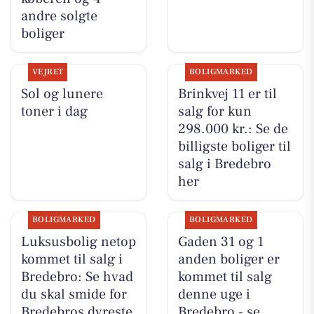
andre solgte
boliger
VEJRET
BOLIGMARKED
Sol og lunere
Brinkvej 11 er til
toner i dag
salg for kun
298.000 kr.: Se de
billigste boliger til
salg i Bredebro
her
BOLIGMARKED
BOLIGMARKED
Luksusbolig netop
Gaden 31 og 1
kommet til salg i
anden boliger er
Bredebro: Se hvad
kommet til salg
du skal smide for
denne uge i
Bredebros dyreste
Bredebro - se