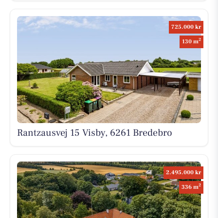
725.000 kr
2
130 m
Rantzausvej 15 Visby, 6261 Bredebro
2.495.000 kr
2
336 m